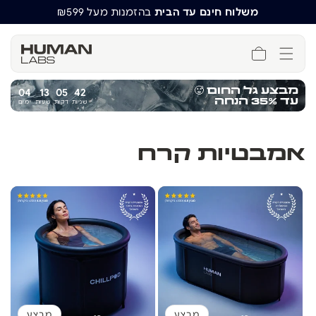
משלוח חינם עד הבית
בהזמנות מעל ₪599
סל
קניות
🥵
מבצע גל החום
04
13
05
42
עד 35% הנחה
שניות
דקות
שעות
ימים
אמבטיות קרח
מבצע
מבצע